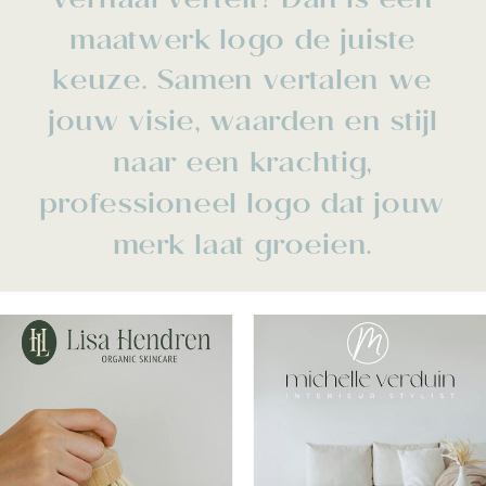
verhaal vertelt? Dan is een
maatwerk logo de juiste
keuze. Samen vertalen we
jouw visie, waarden en stijl
naar een krachtig,
professioneel logo dat jouw
merk laat groeien.