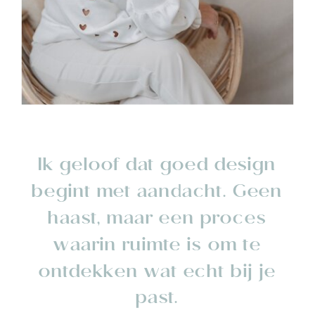
Ik geloof dat goed design
begint met aandacht. Geen
haast, maar een proces
waarin ruimte is om te
ontdekken wat echt bij je
past.