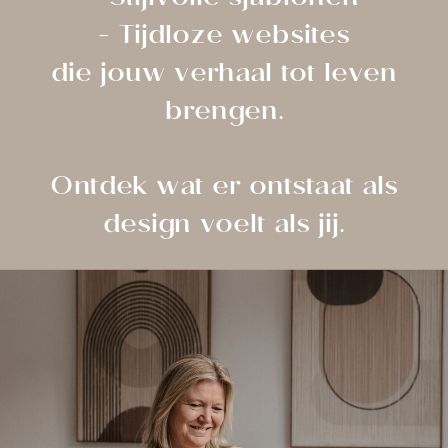
- Stijlvolle sjablonen
- Tijdloze websites
die jouw verhaal tot leven
brengen.
Ontdek wat er ontstaat als
design voelt als jij.