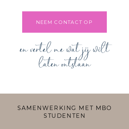
NEEM CONTACT OP
en vertel me wat jij wilt
laten ontstaan
SAMENWERKING MET MBO
STUDENTEN