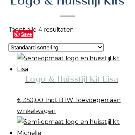
Logo & Huisstijl Kits
Toont alle 4 resultaten
Save
Save
Save
Save
Logo & Huisstijl Kit Lisa
€
350,00
Incl. BTW
Toevoegen aan
winkelwagen