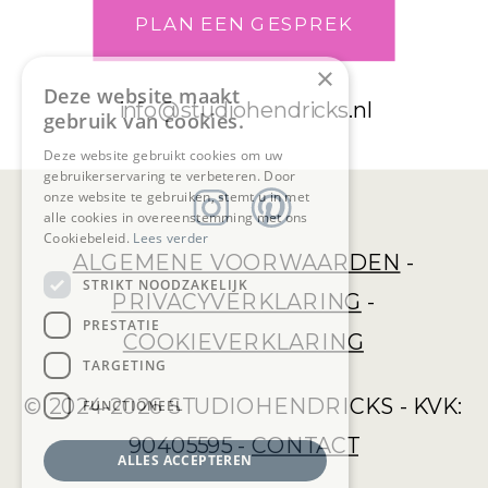
PLAN EEN GESPREK
×
Deze website maakt
info@studiohendricks.nl
gebruik van cookies.
Deze website gebruikt cookies om uw
gebruikerservaring te verbeteren. Door
onze website te gebruiken, stemt u in met
alle cookies in overeenstemming met ons
Cookiebeleid.
Lees verder
ALGEMENE VOORWAARDEN
-
STRIKT NOODZAKELIJK
PRIVACYVERKLARING
-
PRESTATIE
COOKIEVERKLARING
TARGETING
© 2024-2026 STUDIOHENDRICKS - KVK:
FUNCTIONEEL
90405595 -
CONTACT
ALLES ACCEPTEREN